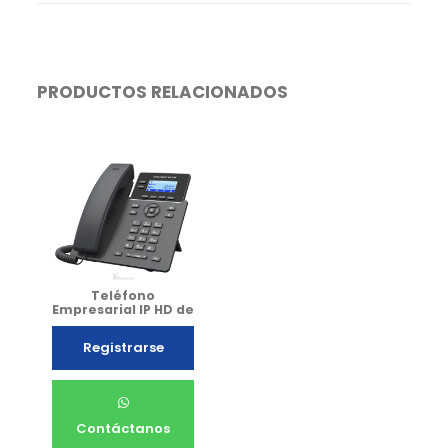
PRODUCTOS RELACIONADOS
Teléfono
Empresarial IP HD de
2 líneas WIFI (POE)
Grandstream
Registrarse
GRP2602-W
Contáctanos