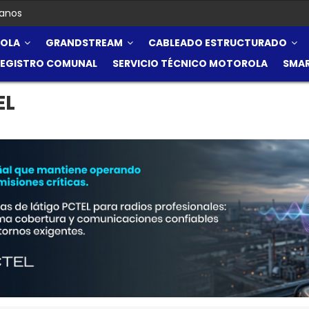
anos
OLA
GRANDSTREAM
CABLEADO ESTRUCTURADO
REGISTRO COMUNAL
SERVICIO TÉCNICO MOTOROLA
SMA
EL