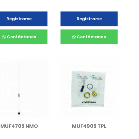
Registrarse
Registrarse
Contáctanos
Contáctanos
MUF4705 NMO
MUF4905 TPL