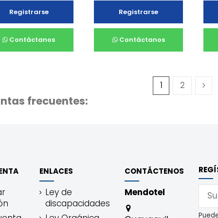
Registrarse
Registrarse
Contáctanos
Contáctanos
1
2
ntas frecuentes:
REGÍ
ENTA
ENLACES
CONTÁCTENOS
ar
Ley de
Mendotel
ón
discapacidades
Puede