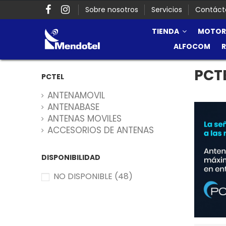
Sobre nosotros
Servicios
Contáct
TIENDA
MOTOR
ALFOCOM
PCT
PCTEL
ANTENAMOVIL
ANTENABASE
ANTENAS MOVILES
ACCESORIOS DE ANTENAS
DISPONIBILIDAD
NO DISPONIBLE
(48)