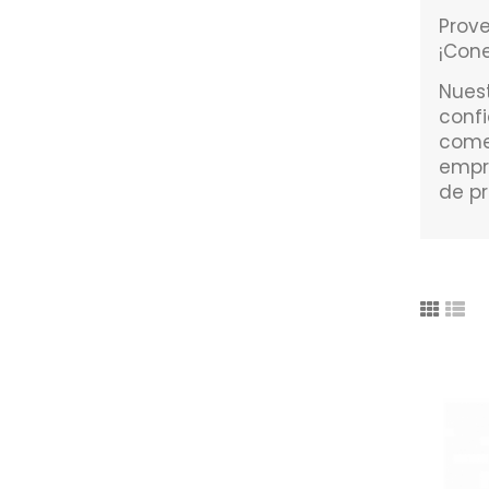
Prove
¡Cone
Nues
confi
comer
empr
de pr