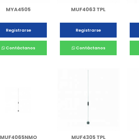
MYA4505
MUF4063 TPL
Registrarse
Registrarse
Contáctanos
Contáctanos
MUF4065NMO
MUF4305 TPL