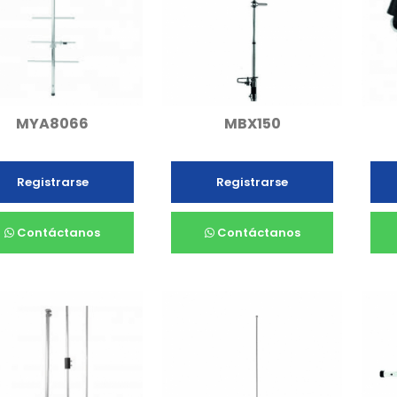
MYA8066
MBX150
Registrarse
Registrarse
Contáctanos
Contáctanos