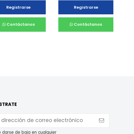
Registrarse
Registrarse
Contáctanos
Contáctanos
STRATE
 darse de baja en cualquier