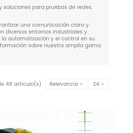
 y soluciones para pruebas de redes.
rantizar una comunicación clara y
n diversos entornos industriales y
la automatización y el control en su
nformación sobre nuestra amplia gama
e 48 artículo(s)
Relevancia
24