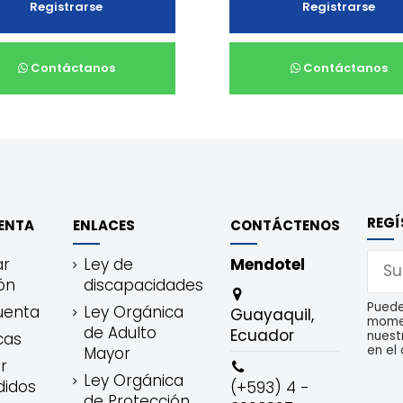
Registrarse
Registrarse
Contáctanos
Contáctanos
REGÍ
ENTA
ENLACES
CONTÁCTENOS
ar
Ley de
Mendotel
ón
discapacidades
Puede
uenta
Ley Orgánica
Guayaquil,
momen
de Adulto
Ecuador
nuest
cas
en el 
Mayor
r
Ley Orgánica
didos
(+593) 4 -
de Protección