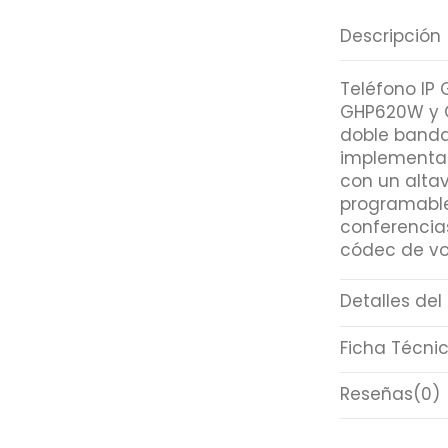
Descripción
Teléfono IP
GHP620W y G
doble banda
implementac
con un altav
programable
conferencias
códec de vo
Detalles del
Ficha Técni
Reseñas
(0)