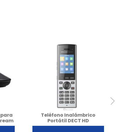
 para
Teléfono Inalámbrico
Tel
tream
Portátil DECT HD
Grandstream DP730