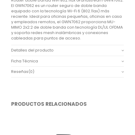
Router doble banda WIFI 802.11ax Grandstream GWN7062.
El GWN7062 es un router seguro de doble banda
equipado con la tecnología Wi-Fi 6 (802.11ax) más
reciente. Ideal para oficinas pequeñas, oficinas en casa
y empleados remotos, el GWN7062 proporciona MU-
MIMO 2x2:2 de doble banda con tecnología DL/UL OFDMA
y soporta redes mesh inalámbricas y conexiones
cableadas para puntos de acceso.
Detalles del producto
Ficha Técnica
Reseñas
(0)
PRODUCTOS RELACIONADOS