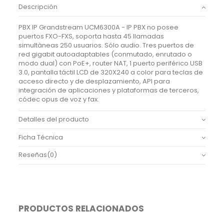
Descripción
PBX IP Grandstream UCM6300A - IP PBX no posee
puertos FXO-FXS, soporta hasta 45 llamadas
simultàneas 250 usuarios. Sólo audio. Tres puertos de
red gigabit autoadaptables (conmutado, enrutado o
modo dual) con PoE+, router NAT, 1 puerto periférico USB
3.0, pantalla táctil LCD de 320X240 a color para teclas de
acceso directo y de desplazamiento, API para
integración de aplicaciones y plataformas de terceros,
códec opus de voz y fax.
Detalles del producto
Ficha Técnica
Reseñas
(0)
PRODUCTOS RELACIONADOS